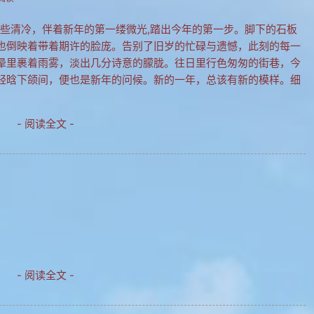
有些清冷，伴着新年的第一缕微光,踏出今年的第一步。脚下的石板
也倒映着带着期许的脸庞。告别了旧岁的忙碌与遗憾，此刻的每一
晕里裹着雨雾，淡出几分诗意的朦胧。往日里行色匆匆的街巷，今
轻晗下颌间，便也是新年的问候。新的一年，总该有新的模样。细
- 阅读全文 -
- 阅读全文 -