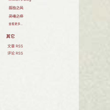
孤独之风
灵魂之痒
查看更多...
其它
文章 RSS
评论 RSS