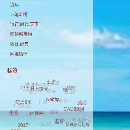
流年
五笔难啊
流行.时代.天下
网络新事物
收藏.经典
网友情怀
标签
抗战
phpidc.com
遗落
七夕
民主
2020
猪肉
肺炎
开会
纪念日
猪
七七事变
谣言
拐翁小院
2022
小学生
三人行
激活
解决方案
无症状
webftp
纪念8*8
拐翁
LoginCaptcha
圣诞快乐
license
CAD2014
小院
dell 2330
clover
元旦
Merry Christmas
内外网