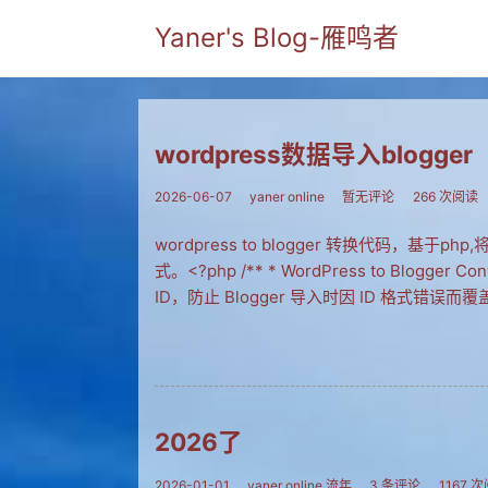
Yaner's Blog-雁鸣者
wordpress数据导入blogger
2026-06-07
yaner online
暂无评论
266 次阅读
wordpress to blogger 转换代码，基于p
式。<?php /** * WordPress to Blogger Co
ID，防止 Blogger 导入时因 ID 格式错误而覆
2026了
2026-01-01
yaner online,流年
3 条评论
1167 