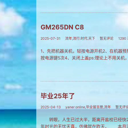
GM265DN C8
2025-07-31
流年,流行.时代.天下
暂无评论
1290
1、先把机器关机，轻按电源开机2、在机器预
按电源键5次4、关闭上盖ps:理论上不用关机
毕业25年了
2025-04-13
yaner online,毕业留言册,流年
暂无评
转眼，人生已过大半，距离开盐校已经快2
年时光的无忧天真，仿佛就在昨天。 本月