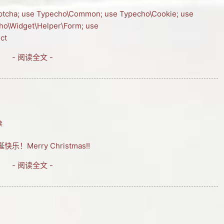
tcha; use Typecho\Common; use Typecho\Cookie; use
cho\Widget\Helper\Form; use
ct
- 阅读全文 -
！
读
erry Christmas!!
- 阅读全文 -