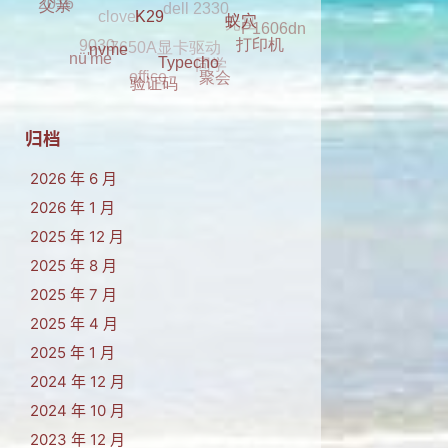
2016
P1606dn
蓝牙
7650A显卡驱动
2017
父亲
9030
同学
打印机
蚁穴
K29
office
nü'me
聚会
nvme
Typecho
验证码
归档
2026 年 6 月
2026 年 1 月
2025 年 12 月
2025 年 8 月
2025 年 7 月
2025 年 4 月
2025 年 1 月
2024 年 12 月
2024 年 10 月
2023 年 12 月