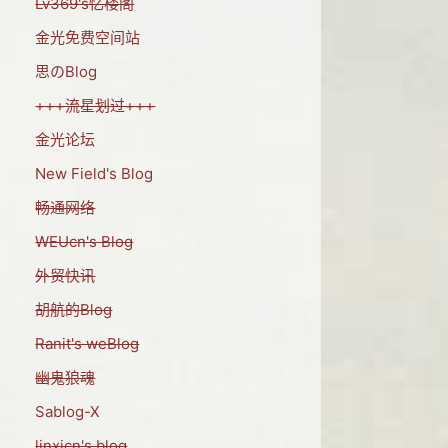
Lv369's忆楼阁
金光免费空间站
思のBlog
+++流星划过+++
金光论坛
New Field's Blog
畅通网络
WEUcn's Blog
外贸快讯
胡航的Blog
Ranit's weBlog
幽鬼狼魂
Sablog-X
linxicn's blog