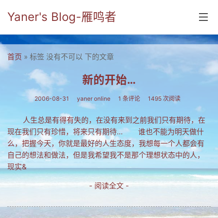
Yaner's Blog-雁鸣者
首页
首页
» 标签 没有不可以 下的文章
分类
新的开始…
yaner online
2006-08-31
yaner online
1 条评论
1495 次阅读
毕业留言册
人生总是有得有失的，在没有来到之前我们只有期待，在
现在我们只有珍惜，将来只有期待… 谁也不能为明天做什
流年
么，把握今天，你就是最好的人生态度，我想每一个人都会有
五笔难啊
自己的想法和做法，但是我希望我不是那个理想状态中的人，
现实&
流行.时代.天下
- 阅读全文 -
网络新事物
收藏.经典