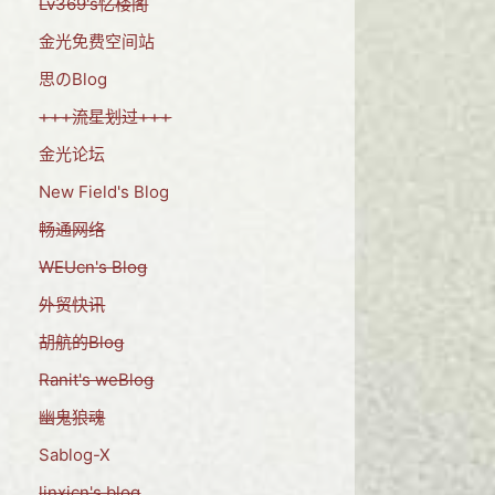
Lv369's忆楼阁
金光免费空间站
思のBlog
+++流星划过+++
金光论坛
New Field's Blog
畅通网络
WEUcn's Blog
外贸快讯
胡航的Blog
Ranit's weBlog
幽鬼狼魂
Sablog-X
linxicn's blog