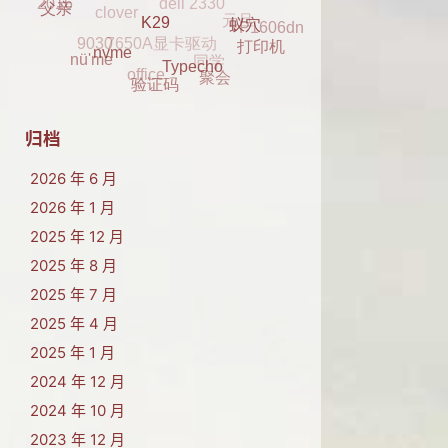
2016
P1606dn
蓝牙
7650A显卡驱动
2017
父亲
9030
同学
蚁穴
打印机
K29
office
nü'me
聚会
nvme
Typecho
验证码
归档
2026 年 6 月
2026 年 1 月
2025 年 12 月
2025 年 8 月
2025 年 7 月
2025 年 4 月
2025 年 1 月
2024 年 12 月
2024 年 10 月
2023 年 12 月