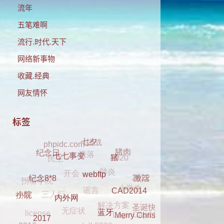
流年
五笔难啊
流行.时代.天下
网络新事物
收藏.经典
网友情怀
标签
抗战
phpidc.com
遗落
七夕
民主
2020
猪肉
肺炎
开会
纪念日
猪
七七事变
谣言
拐翁小院
2022
小学生
三人行
激活
解决方案
无症状
webftp
纪念8*8
拐翁
LoginCaptcha
圣诞快乐
license
CAD2014
小院
dell 2330
clover
元旦
内外网
Merry Christmas