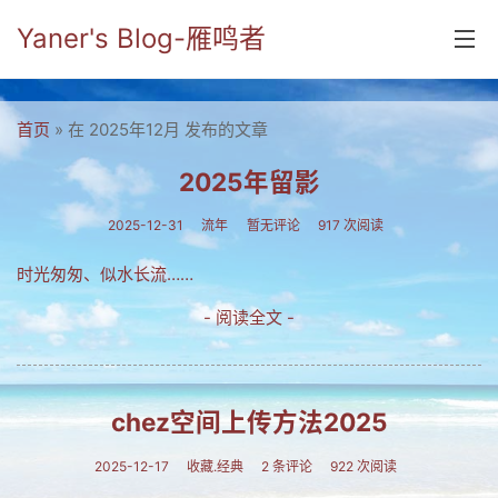
Yaner's Blog-雁鸣者
首页
首页
» 在 2025年12月 发布的文章
分类
2025年留影
yaner online
2025-12-31
流年
暂无评论
917 次阅读
毕业留言册
时光匆匆、似水长流……
流年
- 阅读全文 -
五笔难啊
流行.时代.天下
chez空间上传方法2025
网络新事物
2025-12-17
收藏.经典
2 条评论
922 次阅读
收藏.经典