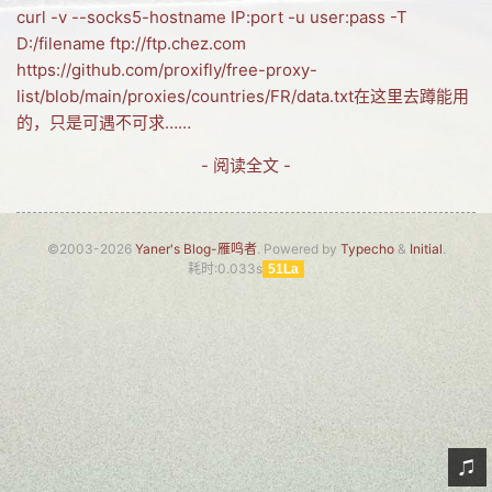
curl -v --socks5-hostname IP:port -u user:pass -T
网友情怀
D:/filename ftp://ftp.chez.com
https://github.com/proxifly/free-proxy-
链接
list/blob/main/proxies/countries/FR/data.txt在这里去蹲能用
Nav
的，只是可遇不可求……
归档
- 阅读全文 -
留言
©2003-2026
Yaner's Blog-雁鸣者
. Powered by
Typecho
&
Initial
.
耗时:0.033s
51La